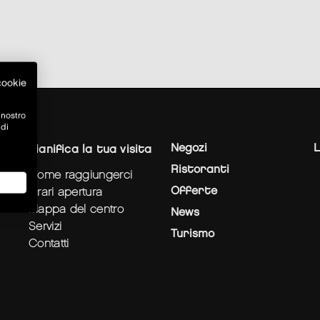
 cookie
 nostro
 di
Negozi
L
pianifica la tua visita
Ristoranti
come raggiungerci
Offerte
orari apertura
mappa del centro
News
servizi
Turismo
contatti