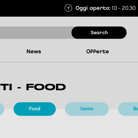
Oggi aperto:
10 - 20.30
search
news
offerte
TI - FOOD
food
uomo