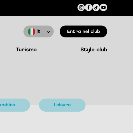
it
Entra nel club
turismo
style club
bambino
leisure