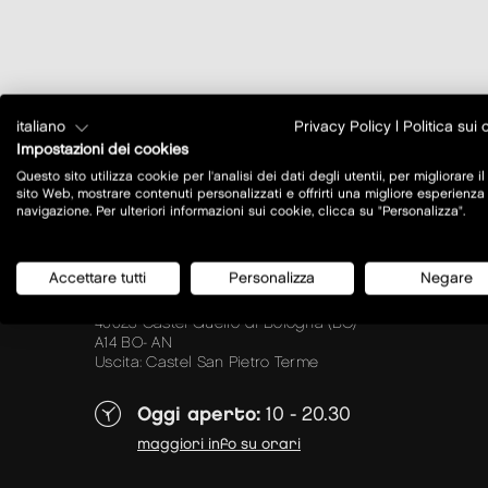
italiano
Privacy Policy
|
Politica sui
Impostazioni dei cookies
Questo sito utilizza cookie per l'analisi dei dati degli utentii, per migliorare il
sito Web, mostrare contenuti personalizzati e offrirti una migliore esperienza
navigazione. Per ulteriori informazioni sui cookie, clicca su "Personalizza".
Accettare tutti
Personalizza
Negare
Via del Commercio 4/2
40023 Castel Guelfo di Bologna (BO)
A14 BO- AN
Uscita: Castel San Pietro Terme
Oggi aperto:
10 - 20.30
maggiori info su orari