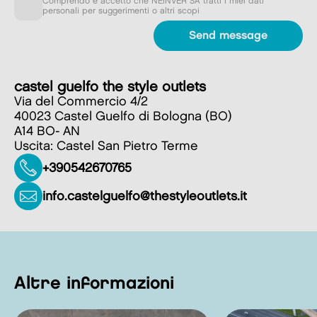
Comprendo e accetto che NEINVER SA tratti i miei dati
personali per suggerimenti o altri scopi
castel guelfo the style outlets
Via del Commercio 4/2
40023 Castel Guelfo di Bologna (BO)
A14 BO- AN
Uscita: Castel San Pietro Terme
+390542670765
info.castelguelfo@thestyleoutlets.it
Altre informazioni