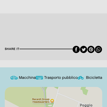
Faceboo
Twitte
Pint
SHARE IT
Macchina
Trasporto pubblico
Bicicletta