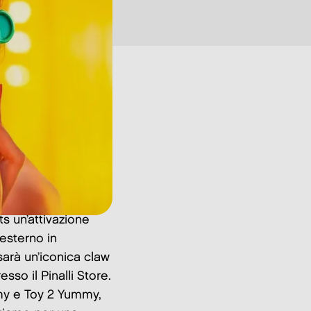
s un’attivazione
esterno in
sarà un’iconica claw
resso il Pinalli Store.
mmy e Toy 2 Yummy,