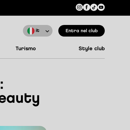
it
Entra nel club
turismo
style club
:
Beauty