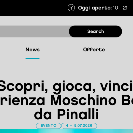
Oggi aperto:
10 - 21
search
news
offerte
Scopri, gioca, vinci
erienza Moschino 
da Pinalli
EVENTO
4 – 5.07.2026