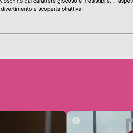
Moschino dal carattere giocoso e irresistibile. Ti aspe
 divertimento e scoperta olfattiva!