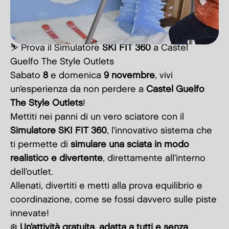
⛷️ Prova il Simulatore
SKI FIT 360
a Castel
Guelfo The Style Outlets
Sabato
8
e domenica
9 novembre
, vivi
un’esperienza da non perdere a
Castel Guelfo
The Style Outlets
!
Mettiti nei panni di un vero sciatore con il
Simulatore SKI FIT 360
, l’innovativo sistema che
ti permette di
simulare una sciata in modo
realistico e divertente
, direttamente all’interno
dell’outlet.
Allenati, divertiti e metti alla prova equilibrio e
coordinazione, come se fossi davvero sulle piste
innevate!
❄️
Un’attività gratuita, adatta a tutti e senza