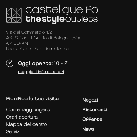
Via del Commercio 4/2
40023 Castel Guelfo di Bologna (BO)
A14 BO- AN
Uscita: Castel San Pietro Terme
Oggi aperto:
10 - 21
maggiori info su orari
pianifica la tua visita
Negozi
come raggiungerci
Ristoranti
orari apertura
Offerte
mappa del centro
News
servizi