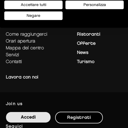
Accettare tutti
Personalizza
Negare
pianifica la tua visita
Negozi
come raggiungerci
Ristoranti
orari apertura
Offerte
mappa del centro
News
servizi
contatti
Turismo
Lavora con noi
join us
Accedi
Registrati
seguici