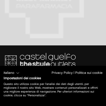
italiano
Privacy Policy
|
Politica sui cookie
Via del Commercio 4/2
Impostazioni dei cookies
40023 Castel Guelfo di Bologna (BO)
A14 BO- AN
Questo sito utilizza cookie per l'analisi dei dati degli utentii, per
Uscita: Castel San Pietro Terme
migliorare il nostro sito Web, mostrare contenuti personalizzati e offrirti
una migliore esperienza di navigazione. Per ulteriori informazioni sui
cookie, clicca su "Personalizza".
Oggi aperto:
10 - 20
maggiori info su orari