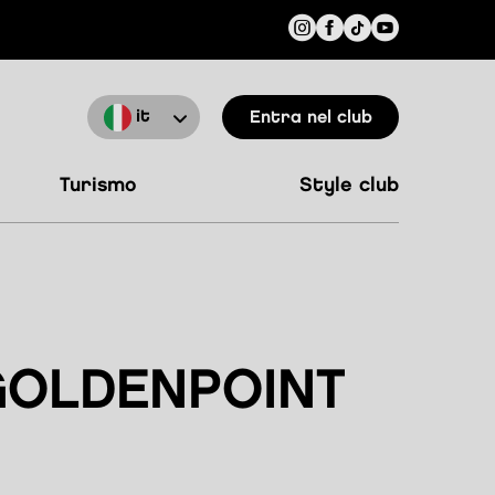
it
Entra nel club
turismo
style club
OLDENPOINT