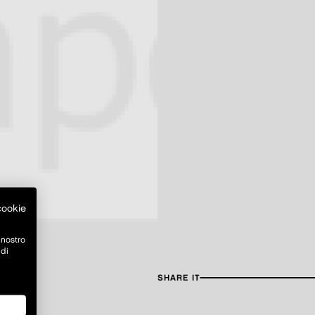
 cookie
 nostro
 di
SHARE IT