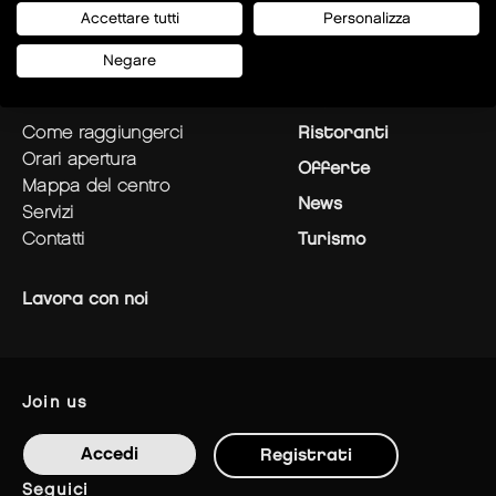
Accettare tutti
Personalizza
Negare
pianifica la tua visita
Negozi
come raggiungerci
Ristoranti
orari apertura
Offerte
mappa del centro
News
servizi
contatti
Turismo
Lavora con noi
join us
Accedi
Registrati
seguici