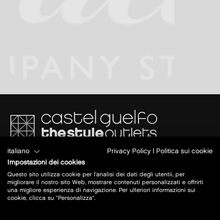
italiano
Privacy Policy
|
Politica sui cookie
Via del Commercio 4/2
Impostazioni dei cookies
40023 Castel Guelfo di Bologna (BO)
A14 BO- AN
Questo sito utilizza cookie per l'analisi dei dati degli utentii, per
Uscita: Castel San Pietro Terme
migliorare il nostro sito Web, mostrare contenuti personalizzati e offrirti
una migliore esperienza di navigazione. Per ulteriori informazioni sui
cookie, clicca su "Personalizza".
Oggi aperto:
10 - 20
maggiori info su orari