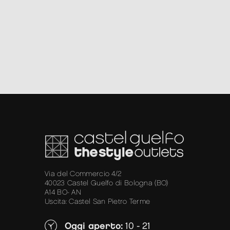
Via del Commercio 4/2
40023 Castel Guelfo di Bologna (BO)
A14 BO- AN
Uscita: Castel San Pietro Terme
Oggi aperto:
10 - 21