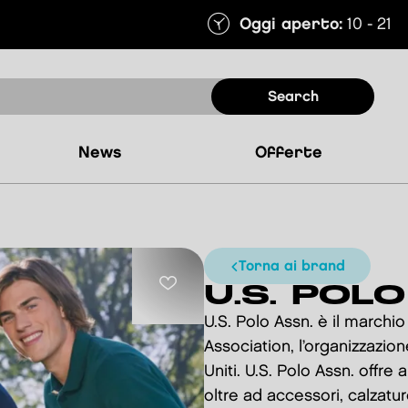
Oggi aperto:
10 - 21
search
news
offerte
torna ai brand
U.S. POLO
U.S. Polo Assn. è il marchio
Association, l’organizzazion
Uniti. U.S. Polo Assn. off
oltre ad accessori, calzatur