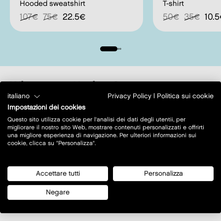
Hooded sweatshirt
T-shirt
107€
75€
22.5€
50€
35€
10.
where to find us?
italiano
Privacy Policy
|
Politica sui cookie
Impostazioni dei cookies
Questo sito utilizza cookie per l'analisi dei dati degli utentii, per
migliorare il nostro sito Web, mostrare contenuti personalizzati e offrirti
una migliore esperienza di navigazione. Per ulteriori informazioni sui
cookie, clicca su "Personalizza".
Accettare tutti
Personalizza
Negare