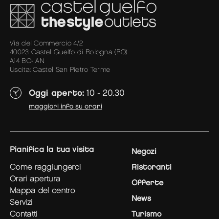
Via del Commercio 4/2
40023 Castel Guelfo di Bologna (BO)
A14 BO- AN
Uscita: Castel San Pietro Terme
Oggi aperto:
10 - 20.30
maggiori info su orari
pianifica la tua visita
Negozi
come raggiungerci
Ristoranti
orari apertura
Offerte
mappa del centro
News
servizi
contatti
Turismo