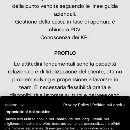
della punto vendita seguendo le linee guida
aziendali.
Gestione della cassa in fase di apertura e
chiusura PDV.
Conoscenza dei KPI.
PROFILO
Le attitudini fondamentali sono la capacità
relazionale e di fidelizzazione del cliente, ottimo
problem solving e propensione a lavorare in
team. E' necessaria flessibilità oraria e
disponibilità a lavorare su turni e nei weekend.
Previsto iniziale contratto di inserimento a tempo
italiano
Privacy Policy
|
Politica sui cookie
determinato part time/full time finalizzato
Impostazioni dei cookies
all'assunzione.
Questo sito utilizza cookie per l'analisi dei dati degli utentii, per
migliorare il nostro sito Web, mostrare contenuti personalizzati e offrirti
una migliore esperienza di navigazione. Per ulteriori informazioni sui