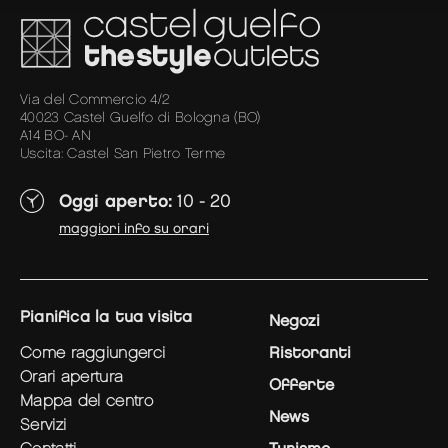
Via del Commercio 4/2
40023 Castel Guelfo di Bologna (BO)
A14 BO- AN
Uscita: Castel San Pietro Terme
Oggi aperto:
10 - 20
maggiori info su orari
pianifica la tua visita
Negozi
come raggiungerci
Ristoranti
orari apertura
Offerte
mappa del centro
News
servizi