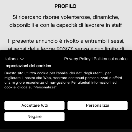
PROFILO
Si ricercano risorse volenterose, dinamiche,
disponibili e con la capacità di lavorare in staff.
Il presente annuncio è rivolto a entrambi i sessi,
ai sensi della legge 903/77, senza alcun limite di
età e/o di nazionalità. Per candidarsi inviare il
italiano
Privacy Policy
|
Politica sui cookie
proprio CV completo di autorizzazione al
Impostazioni dei cookies
trattamento dei dati personali e foto all'apposito
Questo sito utilizza cookie per l'analisi dei dati degli utentii, per
migliorare il nostro sito Web, mostrare contenuti personalizzati e offrirti
indirizzo email e inserire in oggetto "Magazziniere
una migliore esperienza di navigazione. Per ulteriori informazioni sui
cookie, clicca su "Personalizza".
Geox Castel Guelfo".
gs.castelgulefo823@geox.com
Accettare tutti
Personalizza
Negare