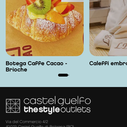
Botega Caffe Cacao -
Caleffi embr
Brioche
Via del Commercio 4/2
40023 Castel Guelfo di Bologna (BO)