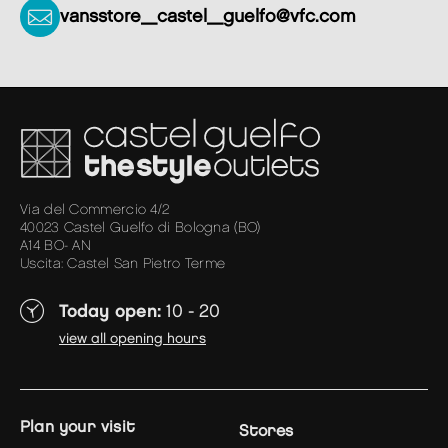
vansstore_castel_guelfo@vfc.com
Via del Commercio 4/2
40023 Castel Guelfo di Bologna (BO)
A14 BO- AN
Uscita: Castel San Pietro Terme
Today open:
10 - 20
view all opening hours
plan your visit
Stores