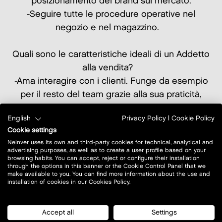
posizionamento del brand sul mercato.
-Seguire tutte le procedure operative nel
negozio e nel magazzino.
Quali sono le caratteristiche ideali di un Addetto
alla vendita?
-Ama interagire con i clienti. Funge da esempio
per il resto del team grazie alla sua praticità,
entusiasmo e passione per offrire un'esperienza
English
Privacy Policy
|
Cookie Policy
cliente eccezionale.
Cookie settings
-Ha un atteggiamento propositivo nell'affrontare
Neinver uses its own and third-party cookies for technical, analytical and
tutte le circostanze del negozio.
advertising purposes, as well as to create a user profile based on your
browsing habits. You can accept, reject or configure their installation
-Ha una passione per il nostro marchio, la moda
through the options in this banner or the Cookie Control Panel that we
e la vendita al dettaglio in generale.
make available to you. You can find more information about the use and
installation of cookies in our Cookies Policy.
-Ha eccellenti competenze comunicative scritte
e orali sia in inglese che in inglese
Accept all
Settings
-È flessibile qualora vi sia la necessità di lavorare