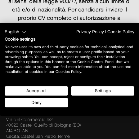
ai sensi della legge 903/77, senza alcun limite di
età e/o di nazionalità. Per candidarsi inviare il
proprio CV completo di autorizzazione al
trattamento dei dati personali e foto all'apposito
English
Privacy Policy
|
Cookie Policy
indirizzo email e inserire in oggetto "Comi di sala
Cookie settings
Farinella Restaurant Castel Guelfo".
Neinver uses its own and third-party cookies for technical, analytical and
advertising purposes, as well as to create a user profile based on your
browsing habits. You can accept, reject or configure their installation
castelguelfo_outlet@farinellarestaurant.it
through the options in this banner or the Cookie Control Panel that we
make available to you. You can find more information about the use and
installation of cookies in our Cookies Policy.
Accept all
Settings
Deny
Via del Commercio 4/2
40023 Castel Guelfo di Bologna (BO)
A14 BO- AN
Uscita: Castel San Pietro Terme